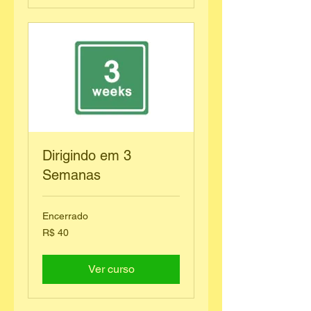
Dirigindo em 3
Semanas
Encerrado
40
R$ 40
Reais
brasileiros
Ver curso