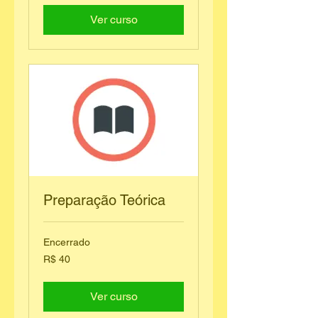
Ver curso
Preparação Teórica
Encerrado
40
R$ 40
Reais
brasileiros
Ver curso