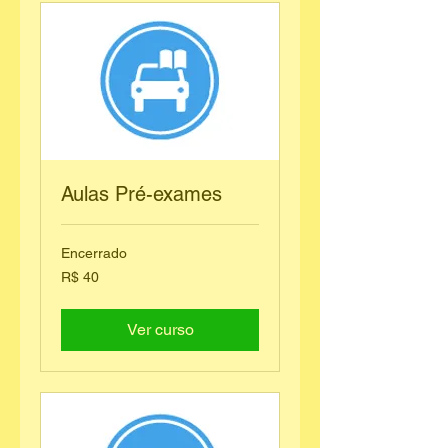
Aulas Pré-exames
Encerrado
40
R$ 40
Reais
brasileiros
Ver curso