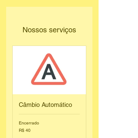
Nossos serviços
Câmbio Automático
Encerrado
40
R$ 40
Reais
brasileiros