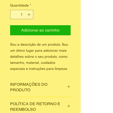
Quantidade
*
Adicionar ao carrinho
Sou a descrição de um produto. Sou 
um ótimo lugar para adicionar mais 
detalhes sobre o seu produto, como 
tamanho, material, cuidados 
especiais e instruções para limpeza.
INFORMAÇÕES DO
PRODUTO
Sou um detalhe do produto. Sou um
POLÍTICA DE RETORNO E
ótimo lugar para adicionar mais
REEMBOLSO
detalhes sobre o seu produto, como