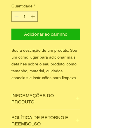
Quantidade
*
Adicionar ao carrinho
Sou a descrição de um produto. Sou 
um ótimo lugar para adicionar mais 
detalhes sobre o seu produto, como 
tamanho, material, cuidados 
especiais e instruções para limpeza.
INFORMAÇÕES DO
PRODUTO
Sou um detalhe do produto. Sou um
POLÍTICA DE RETORNO E
ótimo lugar para adicionar mais
REEMBOLSO
detalhes sobre o seu produto, como